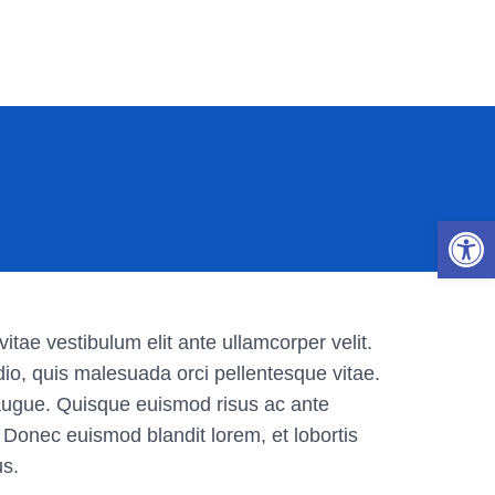
Abrir 
itae vestibulum elit ante ullamcorper velit.
io, quis malesuada orci pellentesque vitae.
t augue. Quisque euismod risus ac ante
. Donec euismod blandit lorem, et lobortis
us.