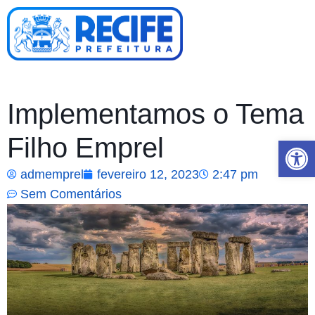
Implementamos o Tema
Filho Emprel
Abrir 
admemprel
fevereiro 12, 2023
2:47 pm
Sem Comentários